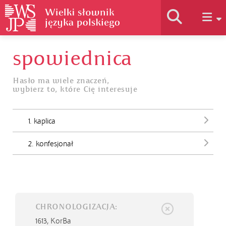
spowiednica
Historia słownika
Hasło ma wiele znaczeń,
wybierz to, które Cię interesuje
Jak korzystać
1. kaplica
Podstawy naukowe
2. konfesjonał
Autorzy
CHRONOLOGIZACJA:
1613,
KorBa