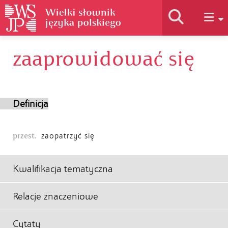
zaaprowidować się
Historia słownika
Jak korzystać
Definicja
Podstawy naukowe
przest.
zaopatrzyć się
Autorzy
Kwalifikacja tematyczna
Relacje znaczeniowe
Cytaty