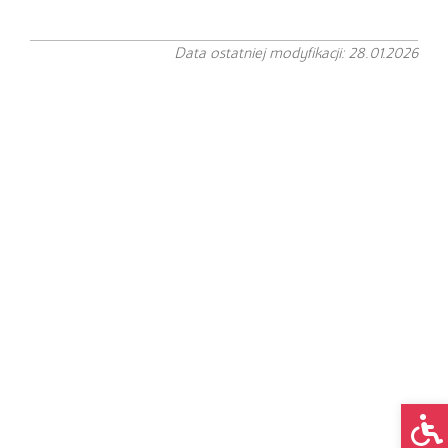
Data ostatniej modyfikacji: 28.01.2026
Op