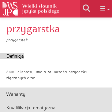
przygarstka
Historia słownika
przygarstek
Jak korzystać
Definicja
Podstawy naukowe
daw.
ekspresywnie o zawartości przygarści -
złączonych dłoni
Autorzy
Warianty
Kwalifikacja tematyczna