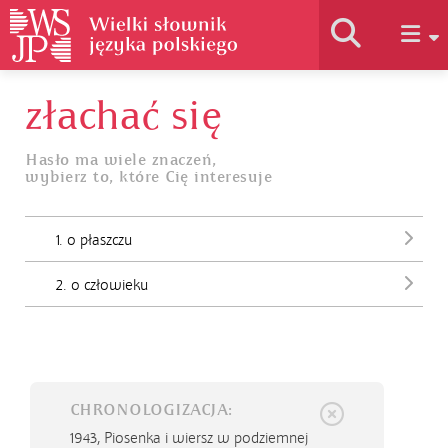
złachać się
Historia słownika
Hasło ma wiele znaczeń,
wybierz to, które Cię interesuje
Jak korzystać
1. o płaszczu
Podstawy naukowe
2. o człowieku
Autorzy
CHRONOLOGIZACJA:
1943,
Piosenka i wiersz w podziemnej