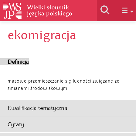
ekomigracja
Historia słownika
Jak korzystać
Definicja
Podstawy naukowe
masowe przemieszczanie się ludności związane ze
zmianami środowiskowymi
Autorzy
Kwalifikacja tematyczna
Cytaty