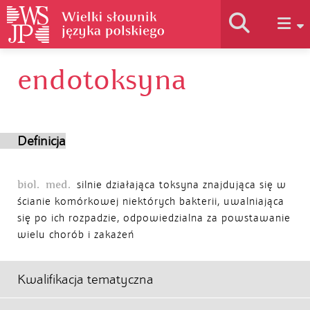
endotoksyna
Historia słownika
Jak korzystać
Definicja
Podstawy naukowe
biol.
med.
silnie działająca toksyna znajdująca się w
ścianie komórkowej niektórych bakterii, uwalniająca
się po ich rozpadzie, odpowiedzialna za powstawanie
Autorzy
wielu chorób i zakażeń
Kwalifikacja tematyczna