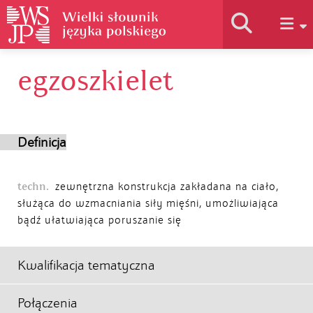
egzoszkielet
Historia słownika
Jak korzystać
Definicja
Podstawy naukowe
techn.
zewnętrzna konstrukcja zakładana na ciało,
służąca do wzmacniania siły mięśni, umożliwiająca
bądź ułatwiająca poruszanie się
Autorzy
Kwalifikacja tematyczna
Połączenia