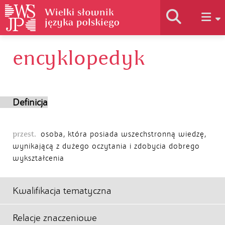
encyklopedyk
Historia słownika
Jak korzystać
Definicja
Podstawy naukowe
przest.
osoba, która posiada wszechstronną wiedzę,
wynikającą z dużego oczytania i zdobycia dobrego
wykształcenia
Autorzy
Kwalifikacja tematyczna
Relacje znaczeniowe