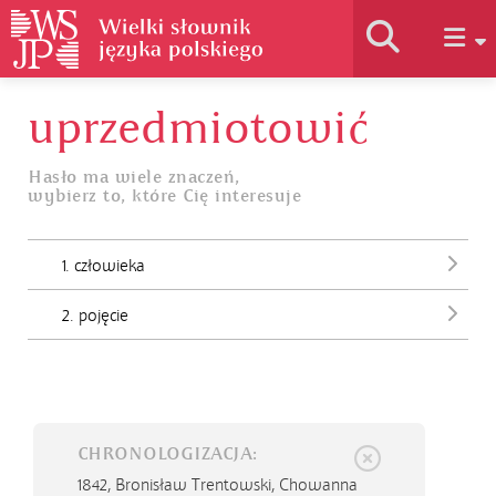
uprzedmiotowić
Historia słownika
Hasło ma wiele znaczeń,
wybierz to, które Cię interesuje
Jak korzystać
1. człowieka
Podstawy naukowe
2. pojęcie
Autorzy
CHRONOLOGIZACJA:
1842,
Bronisław Trentowski, Chowanna