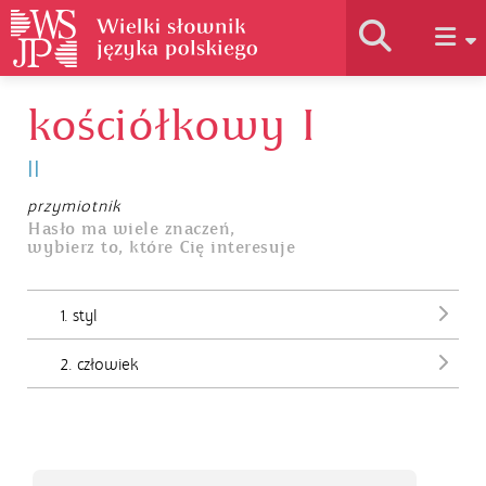
kościółkowy I
Historia słownika
II
Jak korzystać
przymiotnik
Hasło ma wiele znaczeń,
wybierz to, które Cię interesuje
Podstawy naukowe
1. styl
Autorzy
2. człowiek