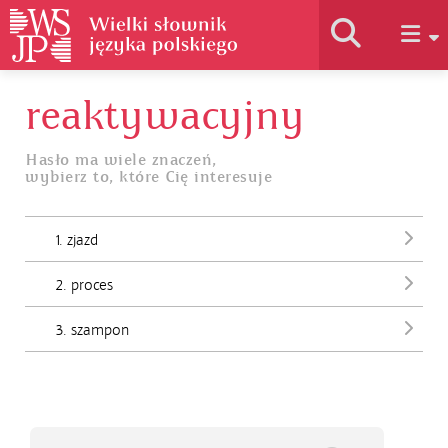
reaktywacyjny
Historia słownika
Hasło ma wiele znaczeń,
wybierz to, które Cię interesuje
Jak korzystać
1. zjazd
Podstawy naukowe
2. proces
Autorzy
3. szampon