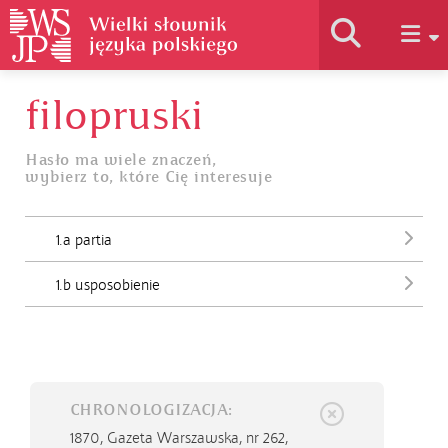
filopruski
Historia słownika
Hasło ma wiele znaczeń,
wybierz to, które Cię interesuje
Jak korzystać
1.a partia
Podstawy naukowe
1.b usposobienie
Autorzy
CHRONOLOGIZACJA:
1870,
Gazeta Warszawska, nr 262,