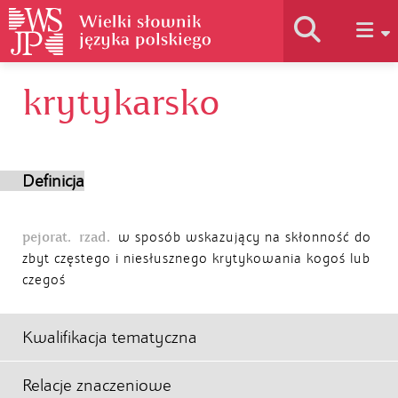
krytykarsko
Historia słownika
Jak korzystać
Definicja
Podstawy naukowe
pejorat.
rzad.
w sposób wskazujący na skłonność do
zbyt częstego i niesłusznego krytykowania kogoś lub
czegoś
Autorzy
Kwalifikacja tematyczna
Relacje znaczeniowe