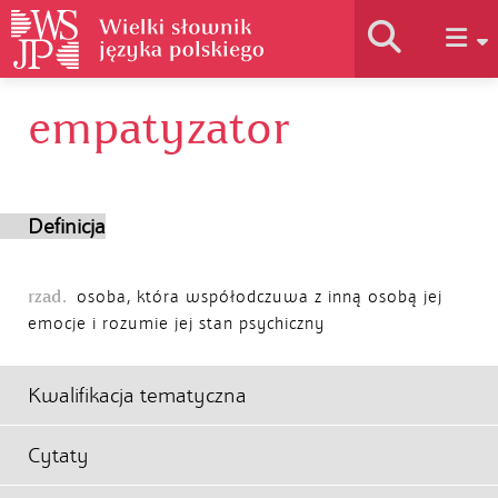
empatyzator
Historia słownika
Jak korzystać
Definicja
Podstawy naukowe
rzad.
osoba, która współodczuwa z inną osobą jej
emocje i rozumie jej stan psychiczny
Autorzy
Kwalifikacja tematyczna
Cytaty