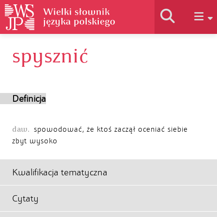
spysznić
Historia słownika
Jak korzystać
Definicja
Podstawy naukowe
daw.
spowodować, że ktoś zaczął oceniać siebie
zbyt wysoko
Autorzy
Kwalifikacja tematyczna
Cytaty