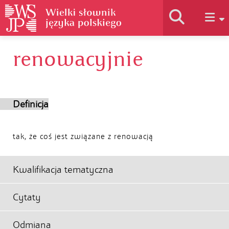
renowacyjnie
Historia słownika
Jak korzystać
Definicja
Podstawy naukowe
tak, że coś jest związane z renowacją
Autorzy
Kwalifikacja tematyczna
Cytaty
Odmiana