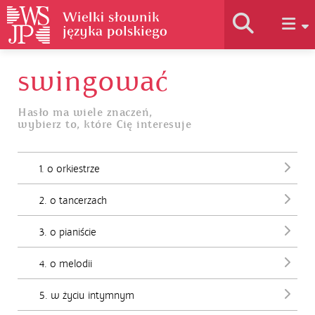
swingować
Historia słownika
Hasło ma wiele znaczeń,
wybierz to, które Cię interesuje
Jak korzystać
1. o orkiestrze
Podstawy naukowe
2. o tancerzach
Autorzy
3. o pianiście
4. o melodii
5. w życiu intymnym