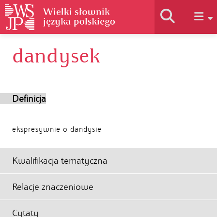
dandysek
Historia słownika
Jak korzystać
Definicja
Podstawy naukowe
ekspresywnie o dandysie
Autorzy
Kwalifikacja tematyczna
Relacje znaczeniowe
Cytaty