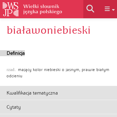
białawoniebieski
Historia słownika
Jak korzystać
Definicja
Podstawy naukowe
rzad.
mający kolor niebieski o jasnym, prawie białym
odcieniu
Autorzy
Kwalifikacja tematyczna
Cytaty