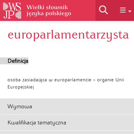
europarlamentarzysta
Historia słownika
Jak korzystać
Definicja
Podstawy naukowe
osoba zasiadająca w europarlamencie – organie Unii
Europejskiej
Autorzy
Wymowa
Kwalifikacja tematyczna