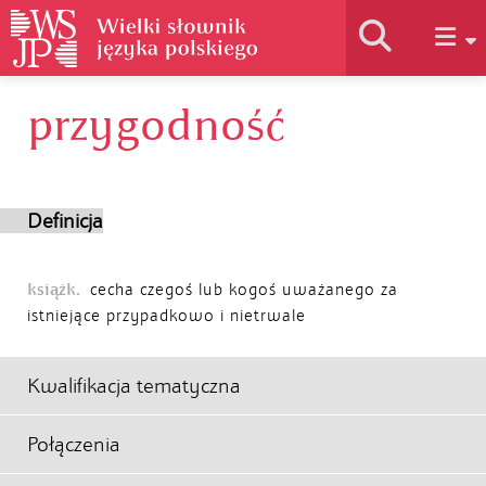
przygodność
Historia słownika
Jak korzystać
Definicja
Podstawy naukowe
książk.
cecha czegoś lub kogoś uważanego za
istniejące przypadkowo i nietrwale
Autorzy
Kwalifikacja tematyczna
Połączenia