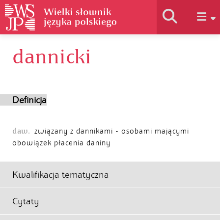
dannicki
Historia słownika
Jak korzystać
Definicja
Podstawy naukowe
daw.
związany z dannikami - osobami mającymi
obowiązek płacenia daniny
Autorzy
Kwalifikacja tematyczna
Cytaty