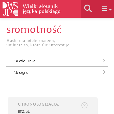
sromotność
Historia słownika
Hasło ma wiele znaczeń,
wybierz to, które Cię interesuje
Jak korzystać
1.a człowieka
Podstawy naukowe
1.b czynu
Autorzy
CHRONOLOGIZACJA:
1812,
SL