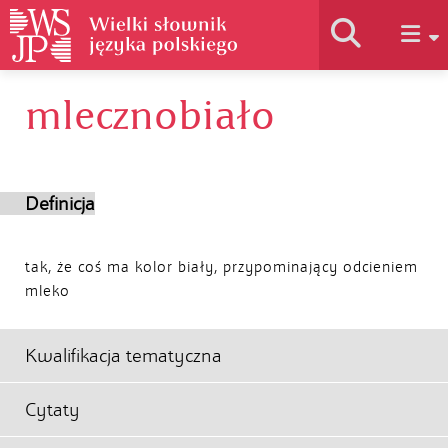
mlecznobiało
Historia słownika
Jak korzystać
Definicja
Podstawy naukowe
tak, że coś ma kolor biały, przypominający odcieniem
mleko
Autorzy
Kwalifikacja tematyczna
Cytaty