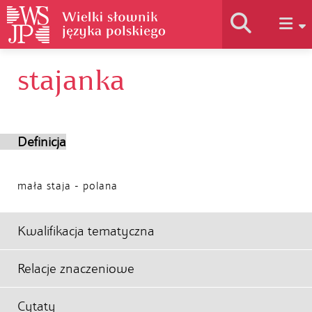
stajanka
Historia słownika
Jak korzystać
Definicja
Podstawy naukowe
mała staja - polana
Autorzy
Kwalifikacja tematyczna
Relacje znaczeniowe
Cytaty