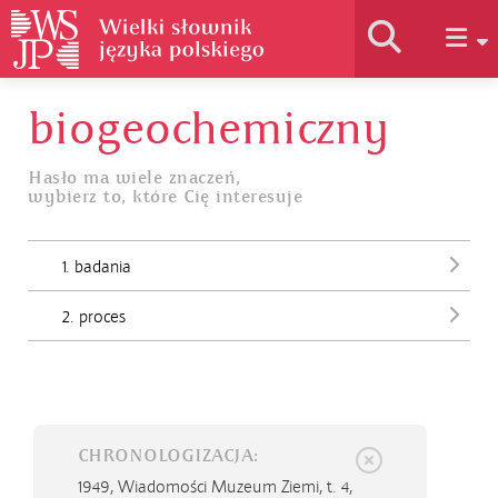
biogeochemiczny
Historia słownika
Hasło ma wiele znaczeń,
wybierz to, które Cię interesuje
Jak korzystać
1. badania
Podstawy naukowe
2. proces
Autorzy
CHRONOLOGIZACJA:
1949,
Wiadomości Muzeum Ziemi, t. 4,