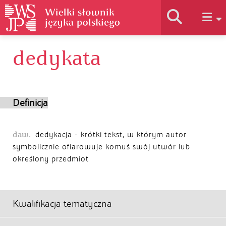
dedykata
Historia słownika
Jak korzystać
Definicja
Podstawy naukowe
daw.
dedykacja - krótki tekst, w którym autor
symbolicznie ofiarowuje komuś swój utwór lub
określony przedmiot
Autorzy
Kwalifikacja tematyczna