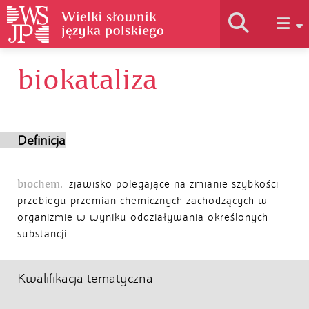
biokataliza
Historia słownika
Jak korzystać
Definicja
Podstawy naukowe
biochem.
zjawisko polegające na zmianie szybkości
przebiegu przemian chemicznych zachodzących w
organizmie w wyniku oddziaływania określonych
Autorzy
substancji
Kwalifikacja tematyczna