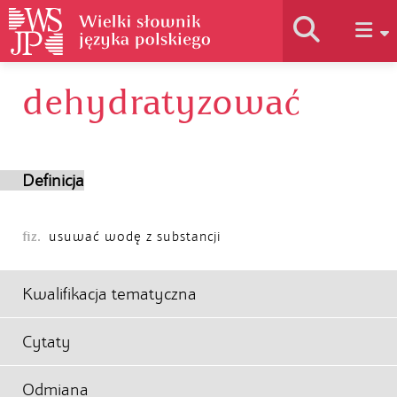
dehydratyzować
Historia słownika
Jak korzystać
Definicja
Podstawy naukowe
fiz.
usuwać wodę z substancji
Autorzy
Kwalifikacja tematyczna
Cytaty
Odmiana