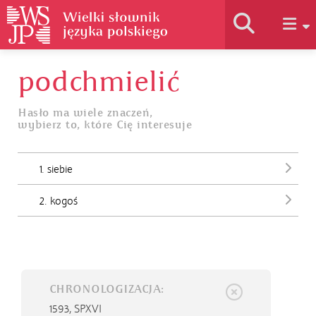
podchmielić
Historia słownika
Hasło ma wiele znaczeń,
wybierz to, które Cię interesuje
Jak korzystać
1. siebie
Podstawy naukowe
2. kogoś
Autorzy
CHRONOLOGIZACJA:
1593,
SPXVI