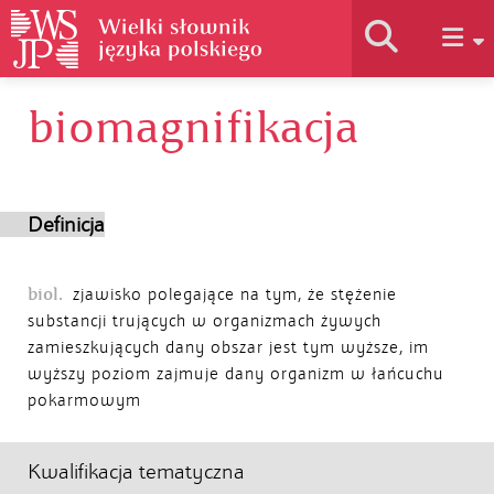
biomagnifikacja
Historia słownika
Jak korzystać
Definicja
Podstawy naukowe
biol.
zjawisko polegające na tym, że stężenie
substancji trujących w organizmach żywych
zamieszkujących dany obszar jest tym wyższe, im
Autorzy
wyższy poziom zajmuje dany organizm w łańcuchu
pokarmowym
Kwalifikacja tematyczna