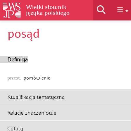
posąd
Historia słownika
Jak korzystać
Definicja
Podstawy naukowe
przest.
pomówienie
Autorzy
Kwalifikacja tematyczna
Relacje znaczeniowe
Cytaty