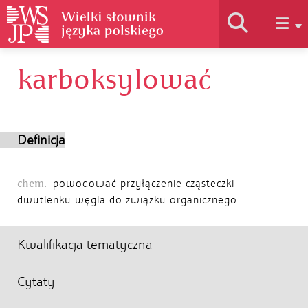
karboksylować
Historia słownika
Jak korzystać
Definicja
Podstawy naukowe
chem.
powodować przyłączenie cząsteczki
dwutlenku węgla do związku organicznego
Autorzy
Kwalifikacja tematyczna
Cytaty