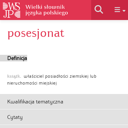
posesjonat
Historia słownika
Jak korzystać
Definicja
Podstawy naukowe
książk.
właściciel posiadłości ziemskiej lub
nieruchomości miejskiej
Autorzy
Kwalifikacja tematyczna
Cytaty