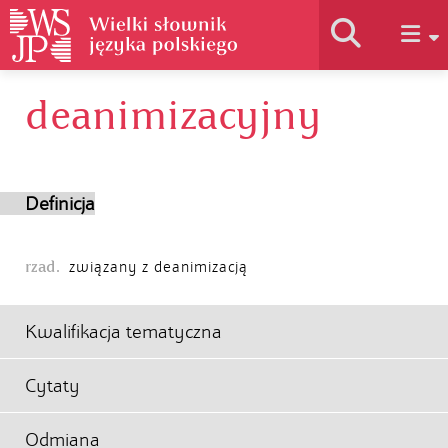
deanimizacyjny
Historia słownika
Jak korzystać
Definicja
Podstawy naukowe
rzad.
związany z deanimizacją
Autorzy
Kwalifikacja tematyczna
Cytaty
Odmiana