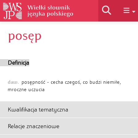
posęp
Historia słownika
Jak korzystać
Definicja
Podstawy naukowe
daw.
posępność - cecha czegoś, co budzi niemiłe,
mroczne uczucia
Autorzy
Kwalifikacja tematyczna
Relacje znaczeniowe