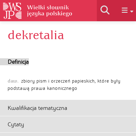
dekretalia
Historia słownika
Jak korzystać
Definicja
Podstawy naukowe
daw.
zbiory pism i orzeczeń papieskich, które były
podstawą prawa kanonicznego
Autorzy
Kwalifikacja tematyczna
Cytaty