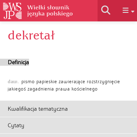
dekretał
Historia słownika
Jak korzystać
Definicja
Podstawy naukowe
daw.
pismo papieskie zawierające rozstrzygnięcie
jakiegoś zagadnienia prawa kościelnego
Autorzy
Kwalifikacja tematyczna
Cytaty