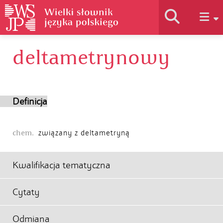
deltametrynowy
Historia słownika
Jak korzystać
Definicja
Podstawy naukowe
chem.
związany z deltametryną
Autorzy
Kwalifikacja tematyczna
Cytaty
Odmiana