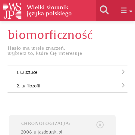
biomorficzność
Historia słownika
Hasło ma wiele znaczeń,
wybierz to, które Cię interesuje
Jak korzystać
1. w sztuce
Podstawy naukowe
2. w filozofii
Autorzy
CHRONOLOGIZACJA:
2008,
u-jazdowski.pl