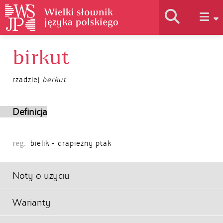
birkut
Historia słownika
rzadziej
berkut
Jak korzystać
Definicja
Podstawy naukowe
reg.
bielik - drapieżny ptak
Autorzy
Noty o użyciu
Warianty