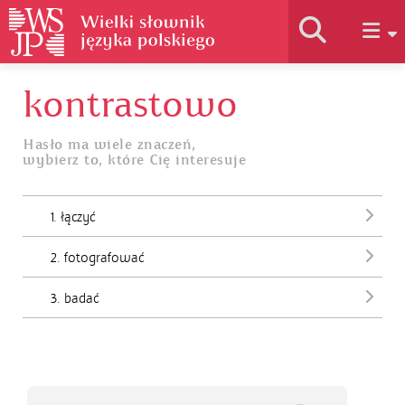
kontrastowo
Historia słownika
Hasło ma wiele znaczeń,
wybierz to, które Cię interesuje
Jak korzystać
1. łączyć
Podstawy naukowe
2. fotografować
Autorzy
3. badać