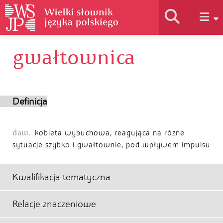
gwałtownica
Historia słownika
Jak korzystać
Definicja
Podstawy naukowe
daw.
kobieta wybuchowa, reagująca na różne
sytuacje szybko i gwałtownie, pod wpływem impulsu
Autorzy
Kwalifikacja tematyczna
Relacje znaczeniowe