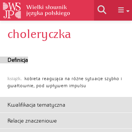
choleryczka
Historia słownika
Jak korzystać
Definicja
Podstawy naukowe
książk.
kobieta reagująca na różne sytuacje szybko i
gwałtownie, pod wpływem impulsu
Autorzy
Kwalifikacja tematyczna
Relacje znaczeniowe