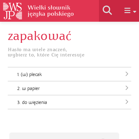
zapakować
Historia słownika
Hasło ma wiele znaczeń,
wybierz to, które Cię interesuje
Jak korzystać
1. (w) plecak
Podstawy naukowe
2. w papier
Autorzy
3. do więzienia