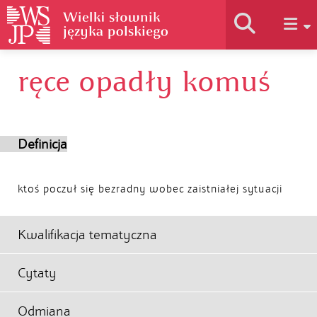
ręce opadły komuś
Historia słownika
Jak korzystać
Definicja
Podstawy naukowe
ktoś poczuł się bezradny wobec zaistniałej sytuacji
Autorzy
Kwalifikacja tematyczna
Cytaty
Odmiana