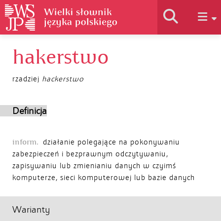
hakerstwo
Historia słownika
rzadziej
hackerstwo
Jak korzystać
Definicja
Podstawy naukowe
inform.
działanie polegające na pokonywaniu
zabezpieczeń i bezprawnym odczytywaniu,
Autorzy
zapisywaniu lub zmienianiu danych w czyimś
komputerze, sieci komputerowej lub bazie danych
Warianty