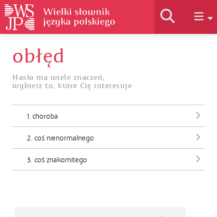
obłęd
Historia słownika
Hasło ma wiele znaczeń,
wybierz to, które Cię interesuje
Jak korzystać
1. choroba
Podstawy naukowe
2. coś nienormalnego
Autorzy
3. coś znakomitego