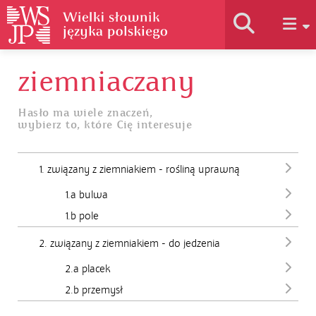
ziemniaczany
Historia słownika
Hasło ma wiele znaczeń,
wybierz to, które Cię interesuje
Jak korzystać
1. związany z ziemniakiem - rośliną uprawną
Podstawy naukowe
1.a bulwa
1.b pole
Autorzy
2. związany z ziemniakiem - do jedzenia
2.a placek
2.b przemysł