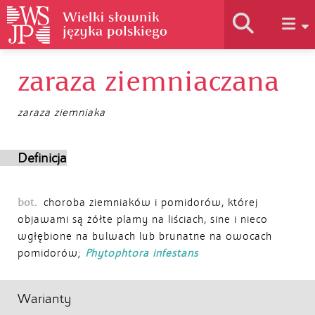
zaraza ziemniaczana
Historia słownika
zaraza ziemniaka
Jak korzystać
Definicja
Podstawy naukowe
bot.
choroba ziemniaków i pomidorów, której
objawami są żółte plamy na liściach, sine i nieco
Autorzy
wgłębione na bulwach lub brunatne na owocach
pomidorów;
Phytophtora infestans
Warianty